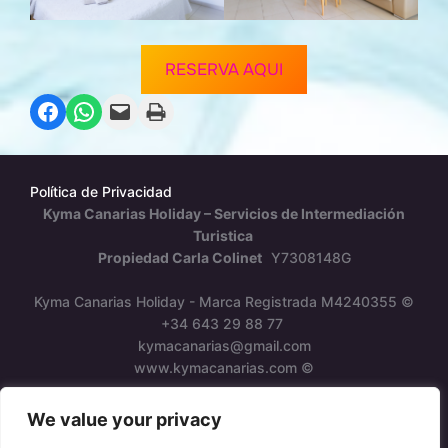
RESERVA AQUI
Compartir en Facebook
Compartir en WhatsApp
Envía esta página por correo electrónico
Imprime esta página
Política de Privacidad
Kyma Canarias Holiday – Servicios de Intermediación
Turistica
Propiedad Carla Colinet
Y7308148G
Kyma Canarias Holiday - Marca Registrada M4240355 ©
+34 643 29 88 77
kymacanarias@gmail.com
www.kymacanarias.com ©
We value your privacy
Inspiro Theme
por
WPZOOM