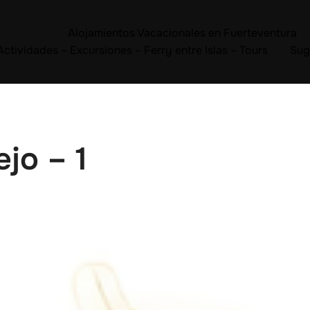
Alojamientos Vacacionales en Fuerteventura
Actividades – Excursiones – Ferry entre Islas – Tours
Sug
jo – 1