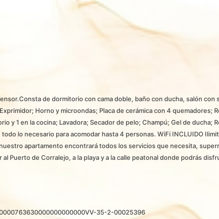
scensor.Consta de dormitorio con cama doble, baño con ducha, salón con 
ra; Exprimidor; Horno y microondas; Placa de cerámica con 4 quemadores; R
torio y 1 en la cocina; Lavadora; Secador de pelo; Champú; Gel de ducha; R
n todo lo necesario para acomodar hasta 4 personas. WiFi INCLUIDO Ilimit
e nuestro apartamento encontrará todos los servicios que necesita, super
al Puerto de Corralejo, a la playa y a la calle peatonal donde podrás disfr
000763630000000000000VV-35-2-00025396