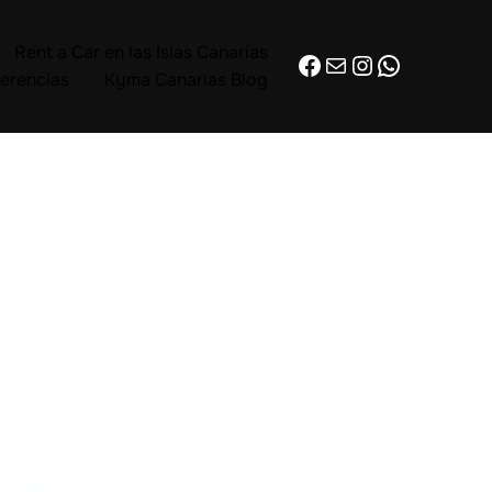
Rent a Car en las Islas Canarias
Facebook
Correo electrónico
Instagram
WhatsAp
erencias
Kyma Canarias Blog