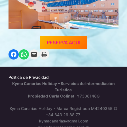
RESERVA AQUI
Compartir en Facebook
Compartir en WhatsApp
Envía esta página por correo electrónico
Imprime esta página
Política de Privacidad
Kyma Canarias Holiday – Servicios de Intermediación
Turistica
Propiedad Carla Colinet
Y7308148G
Kyma Canarias Holiday - Marca Registrada M4240355 ©
+34 643 29 88 77
kymacanarias@gmail.com