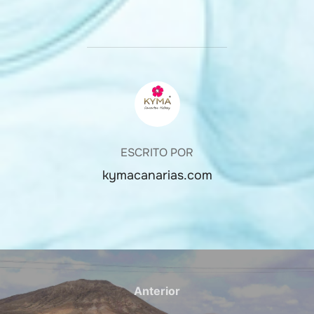
AUTOR DE LA ENTRADA
ESCRITO POR
kymacanarias.com
Navegación
de
Anterior
Anterior