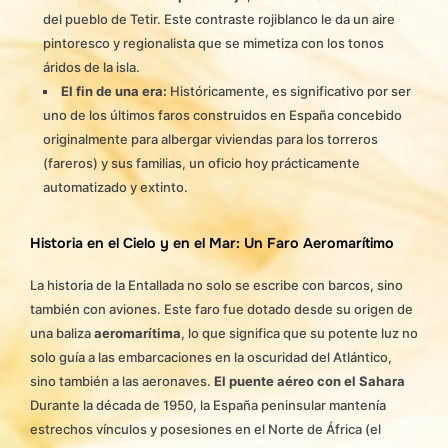
del pueblo de Tetir. Este contraste rojiblanco le da un aire
pintoresco y regionalista que se mimetiza con los tonos
áridos de la isla.
El fin de una era:
Históricamente, es significativo por ser
uno de los últimos faros construidos en España concebido
originalmente para albergar viviendas para los torreros
(fareros) y sus familias, un oficio hoy prácticamente
automatizado y extinto.
Historia en el Cielo y en el Mar: Un Faro Aeromarítimo
La historia de la Entallada no solo se escribe con barcos, sino
también con aviones. Este faro fue dotado desde su origen de
una baliza
aeromarítima
, lo que significa que su potente luz no
solo guía a las embarcaciones en la oscuridad del Atlántico,
sino también a las aeronaves.
El puente aéreo con el Sahara
Durante la década de 1950, la España peninsular mantenía
estrechos vínculos y posesiones en el Norte de África (el