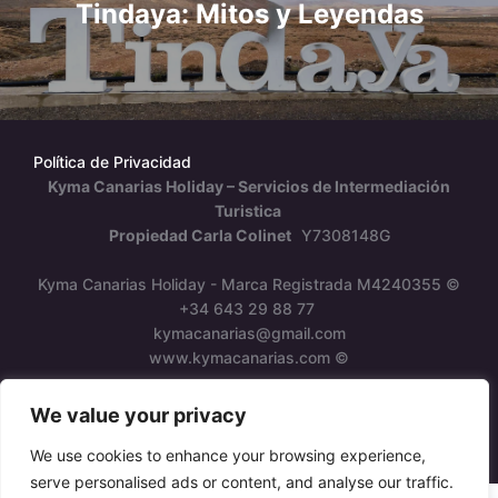
entradas
Tindaya: Mitos y Leyendas
Política de Privacidad
Kyma Canarias Holiday – Servicios de Intermediación
Turistica
Propiedad Carla Colinet
Y7308148G
Kyma Canarias Holiday - Marca Registrada M4240355 ©
+34 643 29 88 77
kymacanarias@gmail.com
www.kymacanarias.com ©
We value your privacy
Inspiro Theme
por
WPZOOM
We use cookies to enhance your browsing experience,
serve personalised ads or content, and analyse our traffic.