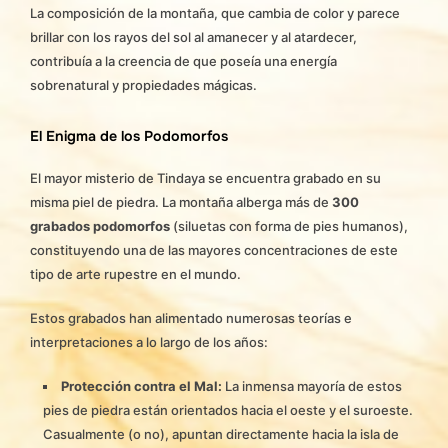
La composición de la montaña, que cambia de color y parece
brillar con los rayos del sol al amanecer y al atardecer,
contribuía a la creencia de que poseía una energía
sobrenatural y propiedades mágicas.
El Enigma de los Podomorfos
El mayor misterio de Tindaya se encuentra grabado en su
misma piel de piedra. La montaña alberga más de
300
grabados podomorfos
(siluetas con forma de pies humanos),
constituyendo una de las mayores concentraciones de este
tipo de arte rupestre en el mundo.
Estos grabados han alimentado numerosas teorías e
interpretaciones a lo largo de los años:
Protección contra el Mal:
La inmensa mayoría de estos
pies de piedra están orientados hacia el oeste y el suroeste.
Casualmente (o no), apuntan directamente hacia la isla de