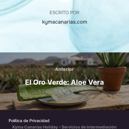
ESCRITO POR
kymacanarias.com
Navegación
de
Anterior
Anterior
entradas
El Oro Verde: Aloe Vera
Política de Privacidad
Kyma Canarias Holiday – Servicios de Intermediación