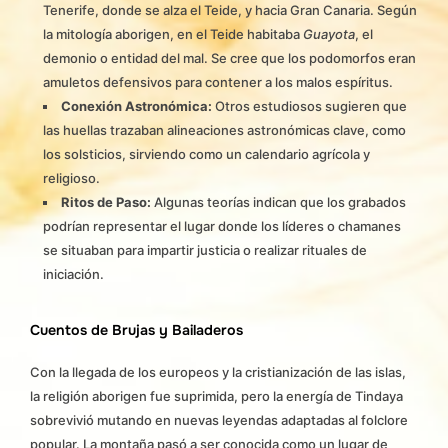
Tenerife, donde se alza el Teide, y hacia Gran Canaria. Según
la mitología aborigen, en el Teide habitaba
Guayota
, el
demonio o entidad del mal. Se cree que los podomorfos eran
amuletos defensivos para contener a los malos espíritus.
Conexión Astronómica:
Otros estudiosos sugieren que
las huellas trazaban alineaciones astronómicas clave, como
los solsticios, sirviendo como un calendario agrícola y
religioso.
Ritos de Paso:
Algunas teorías indican que los grabados
podrían representar el lugar donde los líderes o chamanes
se situaban para impartir justicia o realizar rituales de
iniciación.
Cuentos de Brujas y Bailaderos
Con la llegada de los europeos y la cristianización de las islas,
la religión aborigen fue suprimida, pero la energía de Tindaya
sobrevivió mutando en nuevas leyendas adaptadas al folclore
popular. La montaña pasó a ser conocida como un lugar de